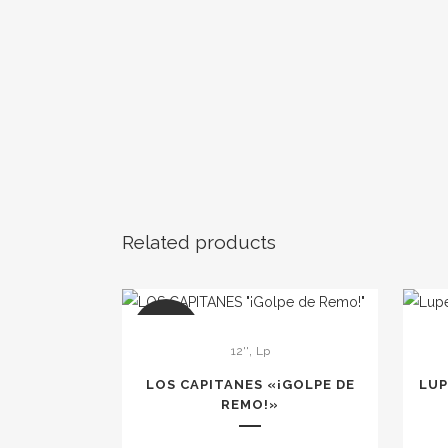
Related products
Este
SALE
,
12''
Lp
produc
tiene
LOS CAPITANES «¡GOLPE DE
LUP
REMO!»
múltip
variant