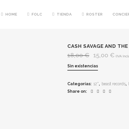
HOME
FOLC
TIENDA
ROSTER
CONCIE
CASH SAVAGE AND THE 
18,00
€
15,00
€
El
El
(IVA Incl
precio
precio
Sin existencias
original
actual
era:
es:
Categorías:
12''
,
beast records
,
18,00 €.
15,00 €
Share on: