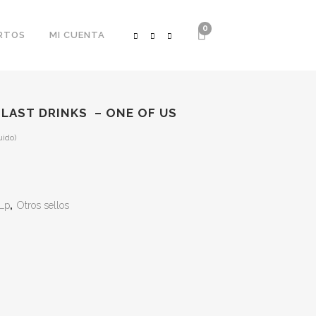
0
RTOS
MI CUENTA
LAST DRINKS ‎ – ONE OF US
uido)
Lp
,
Otros sellos
.