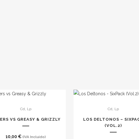
Este
,
,
Cd
Lp
Cd
Lp
to
producto
tiene
ERS VS GREASY & GRIZZLY
LOS DELTONOS – SIXPA
les
múltiples
(VOL.2)
es.
variantes.
10,00
€
(IVA Incluido)