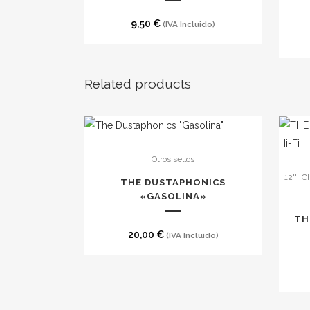
9,50
€
(IVA Incluido)
Related products
Otros sellos
,
12''
C
THE DUSTAPHONICS
«GASOLINA»
TH
20,00
€
(IVA Incluido)