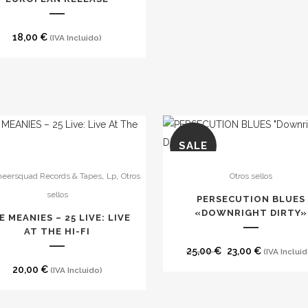
18,00
€
(IVA Incluido)
SALE
,
,
heersquad Records & Tapes
Lp
Otros
Otros sellos
sellos
PERSECUTION BLUES
«DOWNRIGHT DIRTY»
E MEANIES – 25 LIVE: LIVE
AT THE HI-FI
El
El
25,00
€
23,00
€
(IVA Incluid
precio
precio
20,00
€
(IVA Incluido)
original
actual
era:
es: