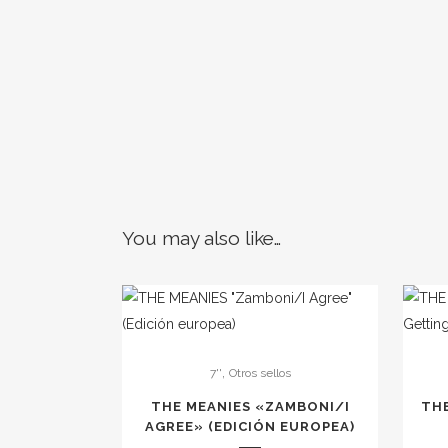
You may also like…
,
7''
Otros sellos
THE MEANIES «ZAMBONI​​​/​​​I
THE
AGREE» (EDICI​Ó​N EUROPEA)