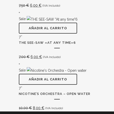
El
El
7,50
€
6,00
€
(IVA Incluido)
precio
precio
original
actual
Sale
era:
es:
AÑADIR AL CARRITO
7,50 €.
6,00 €.
7''
THE SEE​-​SAW «AT ANY TIME»6
El
El
7,00
€
6,00
€
(IVA Incluido)
precio
precio
original
actual
Sale
era:
es:
AÑADIR AL CARRITO
7,00 €.
6,00 €.
7''
NICOTINE’S ORCHESTRA – OPEN WATER
El
El
10,00
€
8,00
€
(IVA Incluido)