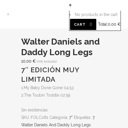
0
No products in the cart.
Total:
0,00
€
CART
Walter Daniels and
Daddy Long Legs
10,00
€
(IVA Incluido)
7″ EDICIÓN MUY
LIMITADA
1.My Baby Done Gone 04:53
2.The Toubin Toddle 02:59
Sin existencias
SKU:
FOLC081
Categoría:
7''
Etiquetas:
7
,
Walter Daniels And Daddy Long Legs