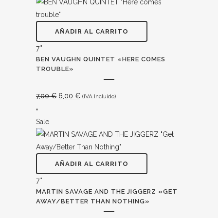
AÑADIR AL CARRITO
7''
BEN VAUGHN QUINTET «HERE COMES
TROUBLE»
El
El
7,00
€
6,00
€
(IVA Incluido)
precio
precio
original
actual
Sale
era:
es:
7,00 €.
6,00 €.
AÑADIR AL CARRITO
7''
MARTIN SAVAGE AND THE JIGGERZ «GET
AWAY​/​BETTER THAN NOTHING»