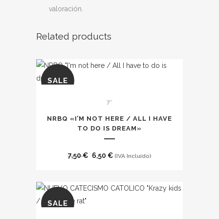
valoración.
Related products
SALE
7''
NRBQ «I’M NOT HERE / ALL I HAVE
TO DO IS DREAM»
El
El
7,50
€
6,50
€
(IVA Incluido)
precio
precio
original
actual
era:
es:
SALE
7,50 €.
6,50 €.
Este