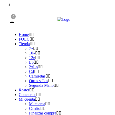
0
Home
FOLC
Tienda
7»
10»
12»
Lp
2xLp
Cd
Camisetas
Otros sellos
Segunda Mano
Roster
Conciertos
Mi cuenta
Mi cuenta
Carrito
Finalizar compra