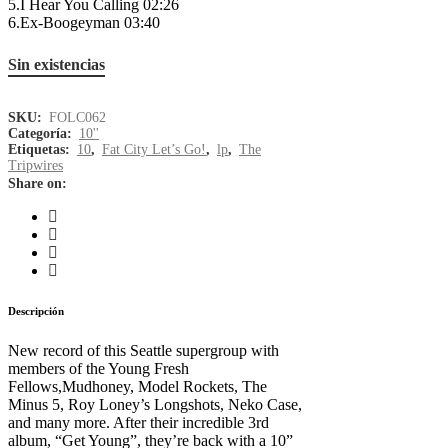
5.I Hear You Calling 02:26
6.Ex-Boogeyman 03:40
Sin existencias
SKU:
FOLC062
Categoría:
10''
Etiquetas:
10
,
Fat City Let’s Go!
,
lp
,
The
Tripwires
Share on:
Descripción
New record of this Seattle supergroup with
members of the Young Fresh
Fellows,Mudhoney, Model Rockets, The
Minus 5, Roy Loney’s Longshots, Neko Case,
and many more. After their incredible 3rd
album, “Get Young”, they’re back with a 10”