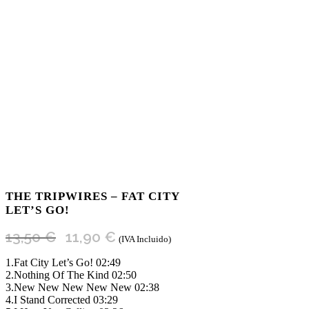
THE TRIPWIRES – FAT CITY
LET’S GO!
El
El
13,50
€
11,90
€
(IVA Incluido)
precio
precio
original
actual
1.Fat City Let’s Go! 02:49
era:
es:
2.Nothing Of The Kind 02:50
13,50 €.
11,90 €.
3.New New New New New 02:38
4.I Stand Corrected 03:29