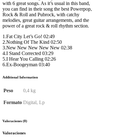
with 6 great songs. As it’s usual in this band,
you can find in their song the best Powerpop,
Rock & Roll and Pubrock, with catchy
melodies, great guitar arrangements, and the
power of a great rock & roll rhythm section.
1.Fat City Let’s Go! 02:49
2.Nothing Of The Kind 02:50
3.New New New New New 02:38
4.I Stand Corrected 03:29
5.I Hear You Calling 02:26
6.Ex-Boogeyman 03:40
Additional Information
Peso
0,4 kg
Formato
Digital, Lp
Valoraciones (0)
Valoraciones