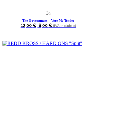
Lp
The Government – Vote Me Tender
El
El
12,00
€
8,00
€
(IVA Incluido)
precio
precio
original
actual
era:
es:
12,00 €.
8,00 €.
Este