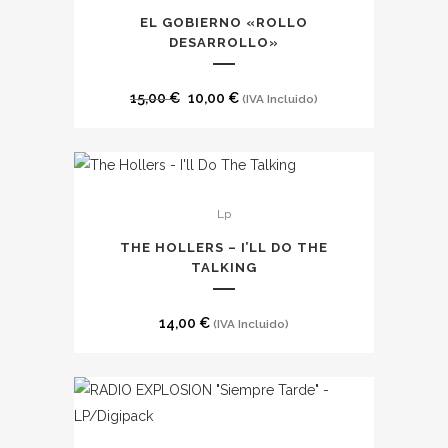
EL GOBIERNO «ROLLO
DESARROLLO»
El
El
15,00
€
10,00
€
(IVA Incluido)
precio
precio
original
actual
era:
es:
15,00 €.
10,00 €.
Lp
THE HOLLERS – I’LL DO THE
TALKING
14,00
€
(IVA Incluido)
Este