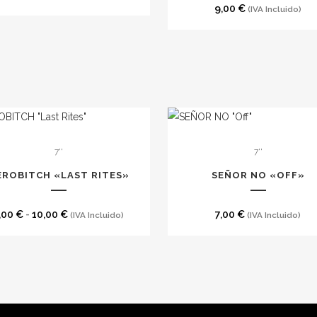
9,00
€
(IVA Incluido)
7''
7''
to
EROBITCH «LAST RITES»
SEÑOR NO «OFF»
les
es.
Rango
,00
€
-
10,00
€
7,00
€
(IVA Incluido)
(IVA Incluido)
de
es
precios:
desde
n
7,00 €
hasta
 DE PRIVACIDAD
CONDICIONES DE COMPRA
POLÍTI