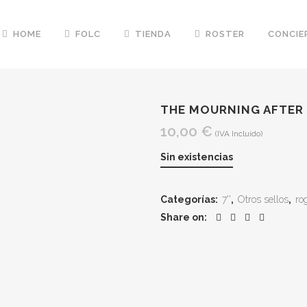
HOME
FOLC
TIENDA
ROSTER
CONCIE
THE MOURNING AFTER 
10,00
€
(IVA Incluido)
Sin existencias
Categorías:
7''
,
Otros sellos
,
ro
Share on: