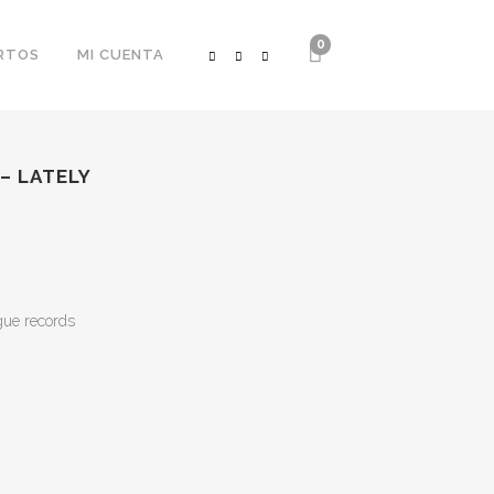
0
RTOS
MI CUENTA
– LATELY
gue records