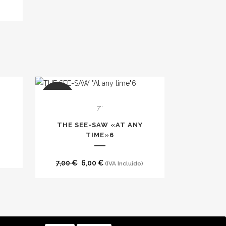
SALE
7''
THE SEE​-​SAW «AT ANY
TIME»6
El
El
7,00
€
6,00
€
(IVA Incluido)
precio
precio
original
actual
era:
es:
7,00 €.
6,00 €.
CA DE COOKIES
CONTACTO