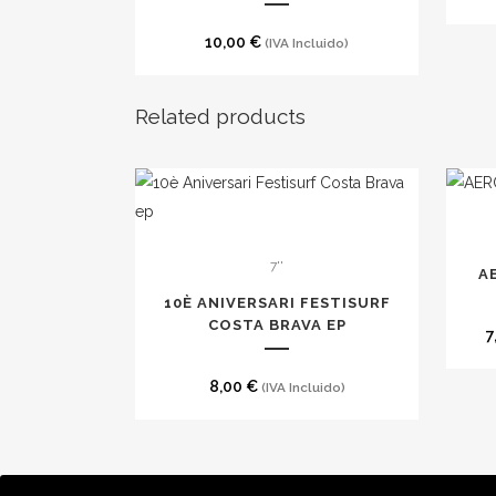
10,00
€
(IVA Incluido)
Related products
Este
produc
7''
tiene
A
múltip
10È ANIVERSARI FESTISURF
COSTA BRAVA EP
variant
7
Las
opcion
8,00
€
(IVA Incluido)
se
puede
elegir
AVISOS LEGALES
POLÍTICA