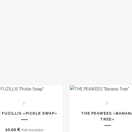
7''
7''
 FUZILLIS «PICKLE SWAP»
THE PEAWEES «BANAN
TREE»
10,00
€
(IVA Incluido)