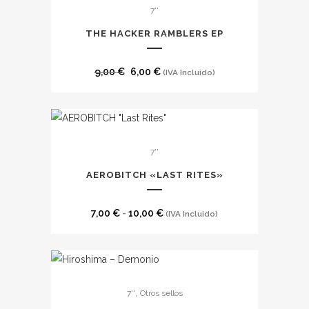
7''
THE HACKER RAMBLERS EP
El
El
9,00
€
6,00
€
(IVA Incluido)
precio
precio
original
actual
era:
es:
Este
9,00 €.
6,00 €.
7''
producto
tiene
AEROBITCH «LAST RITES»
múltiples
variantes.
Rango
7,00
€
-
10,00
€
(IVA Incluido)
Las
de
opciones
precios:
se
desde
pueden
7,00 €
,
7''
Otros sellos
elegir
hasta