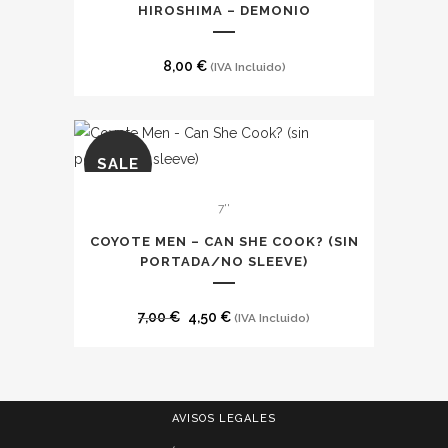
en
HIROSHIMA – DEMONIO
10,00 €
la
página
8,00
€
(IVA Incluido)
de
producto
SALE
7''
COYOTE MEN – CAN SHE COOK? (SIN
PORTADA/NO SLEEVE)
El
El
7,00
€
4,50
€
(IVA Incluido)
precio
precio
original
actual
era:
es:
AVISOS LEGALES
7,00 €.
4,50 €.