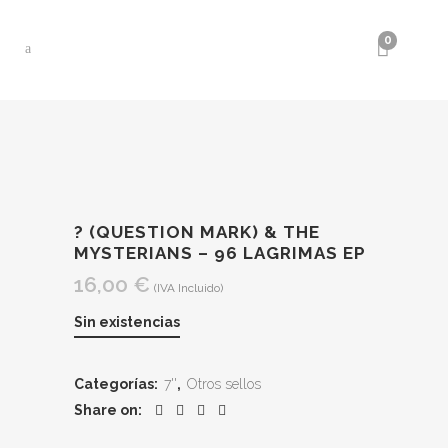
0
? (QUESTION MARK) & THE
MYSTERIANS ‎– 96 LAGRIMAS EP
16,00
€
(IVA Incluido)
Sin existencias
Categorías:
7''
,
Otros sellos
Share on: