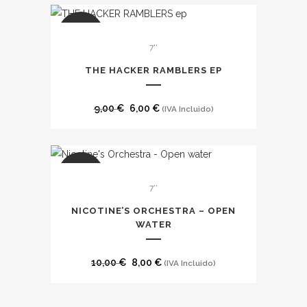
original
actual
era:
es:
SALE
8,00 €.
7,00 €.
7''
THE HACKER RAMBLERS EP
El
El
9,00
€
6,00
€
(IVA Incluido)
precio
precio
original
actual
era:
es:
SALE
9,00 €.
6,00 €.
7''
NICOTINE’S ORCHESTRA – OPEN
WATER
El
El
10,00
€
8,00
€
(IVA Incluido)
precio
precio
original
actual