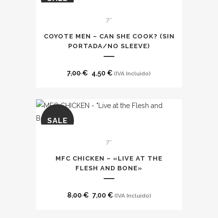
7''
COYOTE MEN – CAN SHE COOK? (SIN
PORTADA/NO SLEEVE)
El
El
7,00
€
4,50
€
(IVA Incluido)
precio
precio
original
actual
era:
es:
SALE
7,00 €.
4,50 €.
7''
MFC CHICKEN – «LIVE AT THE
FLESH AND BONE»
El
El
8,00
€
7,00
€
(IVA Incluido)
precio
precio