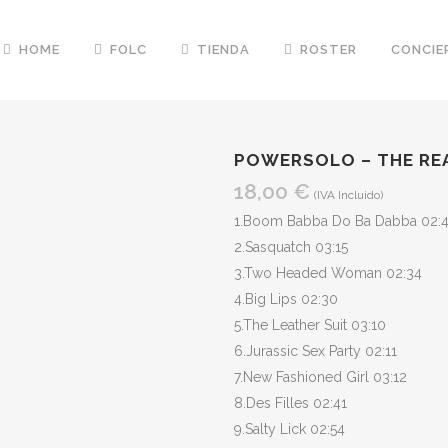
HOME
FOLC
TIENDA
ROSTER
CONCIE
POWERSOLO – THE REA
18,00
€
(IVA Incluido)
1.Boom Babba Do Ba Dabba 02:
2.Sasquatch 03:15
3.Two Headed Woman 02:34
4.Big Lips 02:30
5.The Leather Suit 03:10
6.Jurassic Sex Party 02:11
7.New Fashioned Girl 03:12
8.Des Filles 02:41
9.Salty Lick 02:54