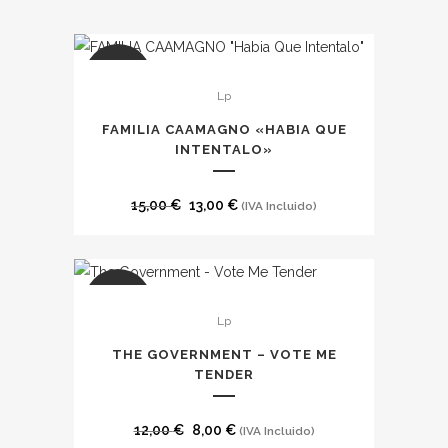
SALE
Lp
FAMILIA CAAMAGNO «HABIA QUE
INTENTALO»
El
El
15,00
€
13,00
€
(IVA Incluido)
precio
precio
original
actual
era:
es:
SALE
15,00 €.
13,00 €.
Lp
THE GOVERNMENT – VOTE ME
TENDER
El
El
12,00
€
8,00
€
(IVA Incluido)