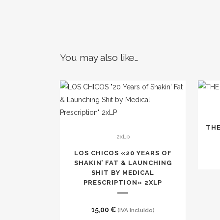
You may also like…
Este
THE
2xLp
producto
tiene
LOS CHICOS «20 YEARS OF
múltiples
SHAKIN’ FAT & LAUNCHING
SHIT BY MEDICAL
variantes.
PRESCRIPTION» 2XLP
Las
opciones
15,00
€
(IVA Incluido)
se