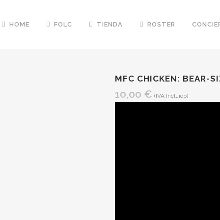
HOME
FOLC
TIENDA
ROSTER
CONCIE
MFC CHICKEN: BEAR-S
10,00
€
(IVA Incluido)