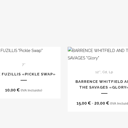
7''
Este
,
,
12''
Cd
Lp
producto
 FUZILLIS «PICKLE SWAP»
tiene
BARRENCE WHITFIELD A
múltiples
THE SAVAGES «GLORY
10,00
€
(IVA Incluido)
variantes.
Las
Rango
15,00
€
-
20,00
€
(IVA Inclui
opciones
de
se
precios:
pueden
desde