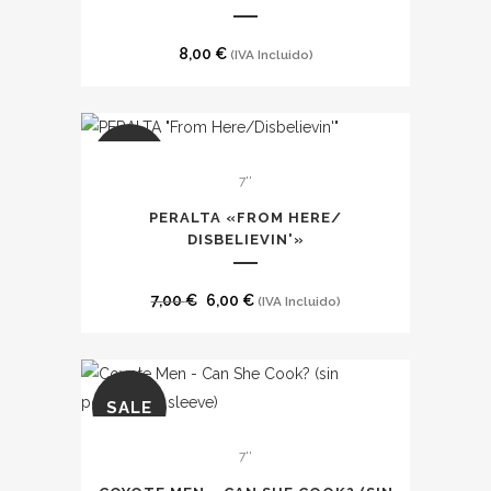
8,00
€
(IVA Incluido)
SALE
7''
PERALTA «FROM HERE​/​
DISBELIEVIN'»
El
El
7,00
€
6,00
€
(IVA Incluido)
precio
precio
original
actual
era:
es:
SALE
7,00 €.
6,00 €.
7''