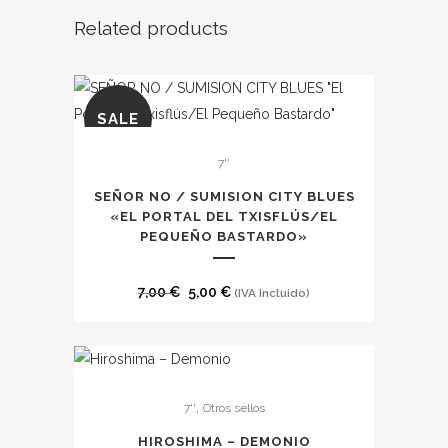
se
original
actual
Related products
pueden
era:
es:
elegir
10,00 €.
8,00 €.
en
la
SALE
página
7''
de
producto
SEÑOR NO / SUMISION CITY BLUES
«EL PORTAL DEL TXISFLÚS/EL
PEQUEÑO BASTARDO»
El
El
7,00
€
5,00
€
(IVA Incluido)
precio
precio
original
actual
era:
es:
7,00 €.
5,00 €.
,
7''
Otros sellos
HIROSHIMA – DEMONIO