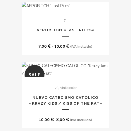
Este
7''
producto
tiene
AEROBITCH «LAST RITES»
múltiples
variantes.
Rango
7,00
€
-
10,00
€
(IVA Incluido)
Las
de
opciones
precios:
se
desde
pueden
SALE
7,00 €
Este
elegir
hasta
,
7''
vinilo color
producto
en
10,00 €
tiene
la
NUEVO CATECISMO CATOLICO
múltiples
«KRAZY KIDS / KISS OF THE RAT»
página
variantes.
de
Las
El
El
producto
10,00
€
8,00
€
(IVA Incluido)
opciones
precio
precio