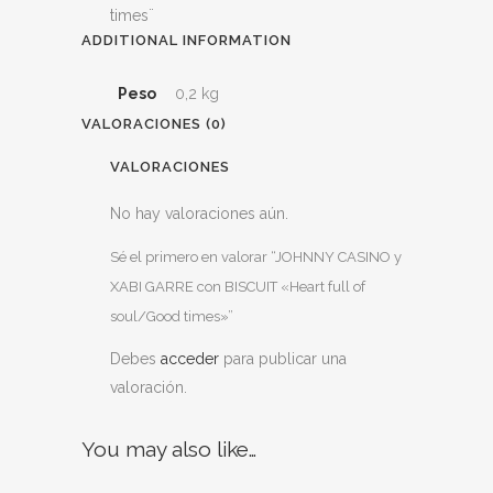
times¨
ADDITIONAL INFORMATION
Peso
0,2 kg
VALORACIONES (0)
VALORACIONES
No hay valoraciones aún.
Sé el primero en valorar “JOHNNY CASINO y
XABI GARRE con BISCUIT «Heart full of
soul/Good times»”
Debes
acceder
para publicar una
valoración.
You may also like…