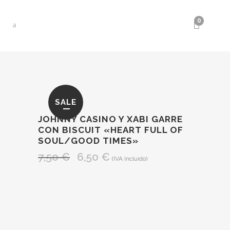
0
SALE
JOHNNY CASINO Y XABI GARRE
CON BISCUIT «HEART FULL OF
SOUL/GOOD TIMES»
7,50
€
6,50
€
El
El
(IVA Incluido)
precio
precio
original
actual
era:
es:
7,50 €.
6,50 €.