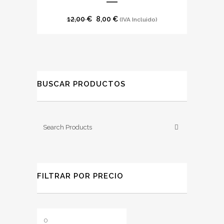
El
El
12,00
€
8,00
€
(IVA Incluido)
precio
precio
original
actual
era:
es:
12,00 €.
8,00 €.
BUSCAR PRODUCTOS
FILTRAR POR PRECIO
Precio
Precio