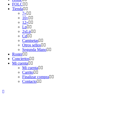
FOLC
Tienda
7»
10»
12»
Lp
2xLp
Cd
Camisetas
Otros sellos
Segunda Mano
Roster
Conciertos
Mi cuenta
Mi cuenta
Carrito
Finalizar compra
Contacto