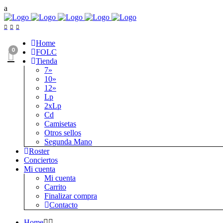
Home
0
FOLC
Tienda
7»
10»
12»
Lp
2xLp
Cd
Camisetas
Otros sellos
Segunda Mano
Roster
Conciertos
Mi cuenta
Mi cuenta
Carrito
Finalizar compra
Contacto
Home