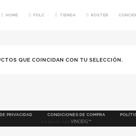
HOME
FOLC
TIENDA
ROSTER
CONCIE
CTOS QUE COINCIDAN CON TU SELECCIÓN.
 DE PRIVACIDAD
CONDICIONES DE COMPRA
POLÍTI
VINCIDG™
DISEÑADO POR