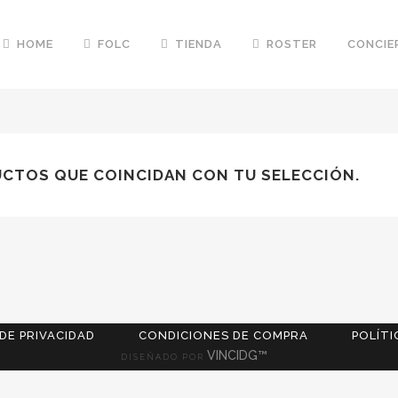
HOME
FOLC
TIENDA
ROSTER
CONCIE
CTOS QUE COINCIDAN CON TU SELECCIÓN.
 DE PRIVACIDAD
CONDICIONES DE COMPRA
POLÍTI
VINCIDG™
DISEÑADO POR