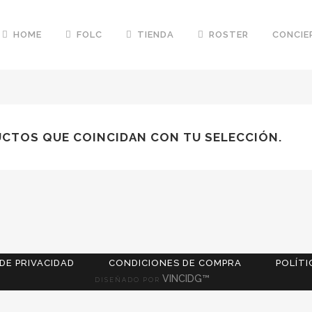
HOME
FOLC
TIENDA
ROSTER
CONCIE
CTOS QUE COINCIDAN CON TU SELECCIÓN.
 DE PRIVACIDAD
CONDICIONES DE COMPRA
POLÍTI
VINCIDG™
DISEÑADO POR