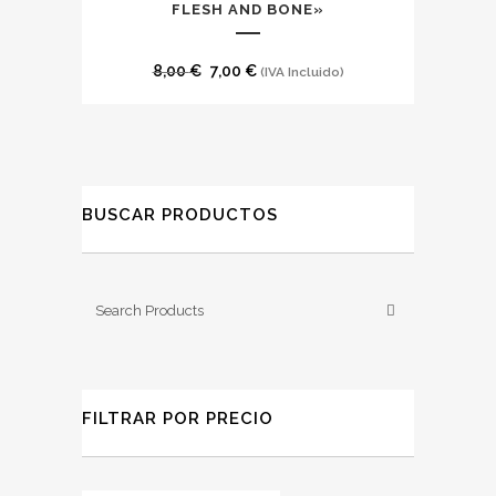
FLESH AND BONE»
El
El
8,00
€
7,00
€
(IVA Incluido)
precio
precio
original
actual
era:
es:
8,00 €.
7,00 €.
BUSCAR PRODUCTOS
FILTRAR POR PRECIO