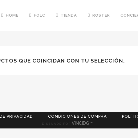
HOME
FOLC
TIENDA
ROSTER
CONCIE
CTOS QUE COINCIDAN CON TU SELECCIÓN.
 DE PRIVACIDAD
CONDICIONES DE COMPRA
POLÍTI
VINCIDG™
DISEÑADO POR