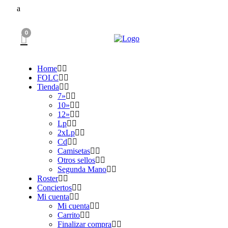
0
Home
FOLC
Tienda
7»
10»
12»
Lp
2xLp
Cd
Camisetas
Otros sellos
Segunda Mano
Roster
Conciertos
Mi cuenta
Mi cuenta
Carrito
Finalizar compra