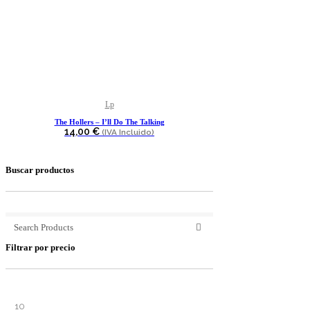
Lp
The Hollers – I’ll Do The Talking
14,00
€
(IVA Incluido)
Buscar productos
Filtrar por precio
Precio
Precio
mínimo
máximo