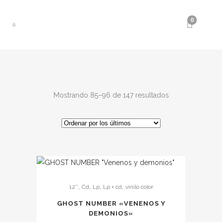
0
Ordenado
Mostrando 85–96 de 147 resultados
por
los
Este
últimos
,
,
,
,
12''
Cd
Lp
Lp + cd
vinilo color
producto
tiene
GHOST NUMBER «VENENOS Y
múltiples
DEMONIOS»