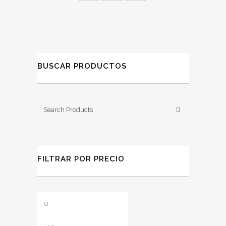
página
de
producto
BUSCAR PRODUCTOS
FILTRAR POR PRECIO
Precio
Precio
mínimo
máximo