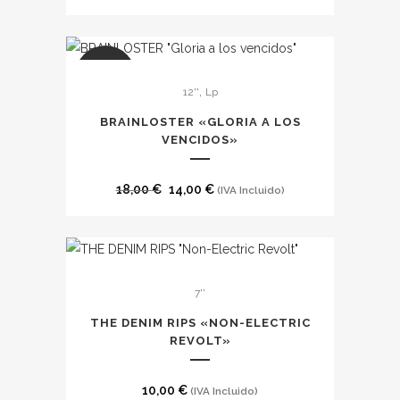
SALE
,
12''
Lp
BRAINLOSTER «GLORIA A LOS
VENCIDOS»
El
El
18,00
€
14,00
€
(IVA Incluido)
precio
precio
original
actual
era:
es:
18,00 €.
14,00 €.
7''
THE DENIM RIPS «NON-ELECTRIC
REVOLT»
10,00
€
(IVA Incluido)