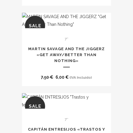
SALE
7''
MARTIN SAVAGE AND THE JIGGERZ
«GET AWAY​/​BETTER THAN
NOTHING»
El
El
7,50
€
6,00
€
(IVA Incluido)
precio
precio
original
actual
era:
es:
SALE
7,50 €.
6,00 €.
7''
CAPITÁN ENTRESIJOS «TRASTOS Y