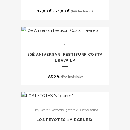
variantes.
Las
Rango
12,00
€
-
21,00
€
(IVA Incluido)
opciones
de
se
precios:
pueden
desde
elegir
12,00 €
7''
en
hasta
10È ANIVERSARI FESTISURF COSTA
la
21,00 €
BRAVA EP
página
de
8,00
€
(IVA Incluido)
producto
,
,
Dirty Water Records
gatefold
Otros sellos
LOS PEYOTES «VÍRGENES»