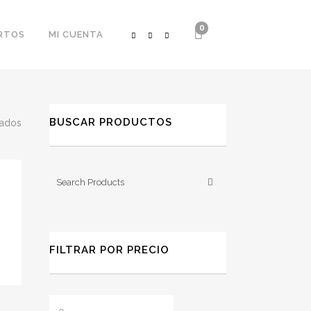
0
RTOS
MI CUENTA
BUSCAR PRODUCTOS
Ordenado
tados
por
los
últimos
FILTRAR POR PRECIO
Precio
Precio