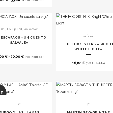
(IVA Incluido)
es
se
desde
de
pueden
13,00 €
precios:
elegir
hasta
desde
en
26,00 €
20,00 €
la
,
,
,
12''
Lp
Lp + cd
vinilo color
to
hasta
página
,
12''
Lp
 ESCAPAOS «UN CUENTO
35,00 €
de
es
SALVAJE»
THE FOX SISTERS «BRIGH
producto
s.
WHITE LIGHT»
to
Rango
,00
€
-
20,00
€
(IVA Incluido)
es
de
18,00
€
(IVA Incluido)
precios:
desde
15,00 €
hasta
LE
20,00 €
7''
7''
FUEGO Y LAS LLAMAS
MARTIN SAVAGE & THE