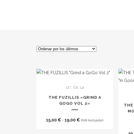
Este
,
,
12''
Cd
Lp
producto
Este
tiene
produc
THE FUZILLIS «GRIND A
múltiples
GOGO VOL 2»
tiene
THE
variantes.
múltipl
MO
Las
variante
Rango
15,00
€
-
19,00
€
(IVA Incluido)
opciones
Las
de
20