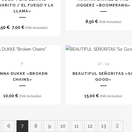
to
JARITO / EL FUEGO Y LA
JIGGERZ «BOOMERANG»
LLAMA»
8,50
€
(IVA Incluido)
El
El
,50
€
7,00
€
(IVA Incluido)
precio
precio
original
actual
era:
es:
8,50 €.
7,00 €.
,
7''
12''
Lp
ANNA DUKKE «BROKEN
BEAUTIFUL SEÑORITAS «S
CHAINS»
GOOD»
10,00
€
15,00
€
(IVA Incluido)
(IVA Incluido)
6
7
8
9
10
11
12
13