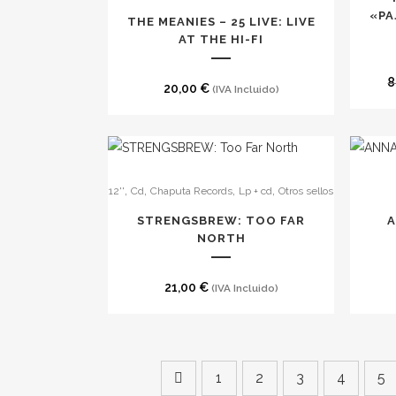
produc
«PA
THE MEANIES – 25 LIVE: LIVE
AT THE HI-FI
8
20,00
€
(IVA Incluido)
,
,
,
,
12''
Cd
Chaputa Records
Lp + cd
Otros sellos
STRENGSBREW: TOO FAR
NORTH
21,00
€
(IVA Incluido)
1
2
3
4
5