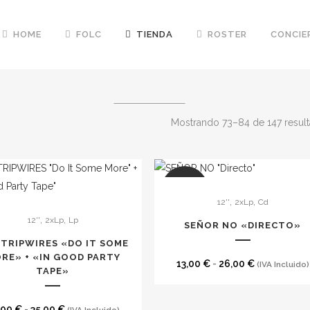
HOME
FOLC
TIENDA
ROSTER
CONCIE
Mostrando 73–84 de 147 resul
Este
SALE
,
,
12''
2xLp
Cd
producto
,
,
12''
2xLp
Lp
to
tiene
SEÑOR NO «DIRECTO»
múltiples
 TRIPWIRES «DO IT SOME
es
RE» + «IN GOOD PARTY
variantes.
Rango
13,00
€
-
26,00
€
(IVA Incluido)
TAPE»
s.
Las
de
opciones
precios:
Rango
,00
€
-
35,00
€