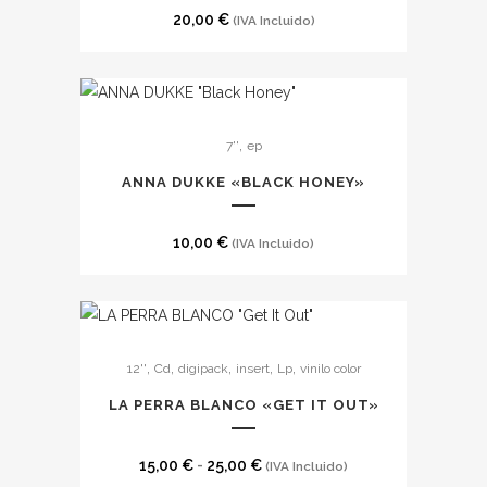
20,00
€
(IVA Incluido)
,
7''
ep
ANNA DUKKE «BLACK HONEY»
10,00
€
(IVA Incluido)
Este
,
,
,
,
,
12''
Cd
digipack
insert
Lp
vinilo color
producto
tiene
LA PERRA BLANCO «GET IT OUT»
múltiples
variantes.
Rango
15,00
€
-
25,00
€
(IVA Incluido)
Las