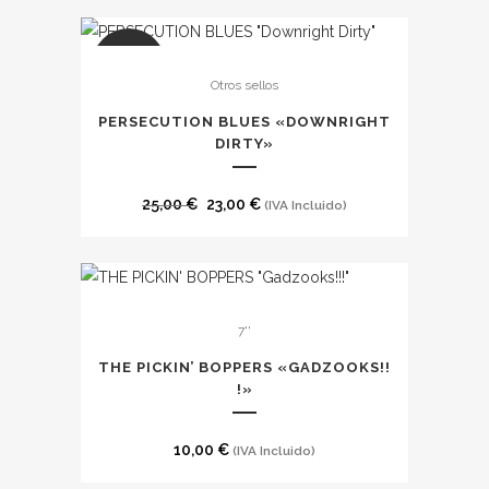
SALE
Otros sellos
PERSECUTION BLUES «DOWNRIGHT
DIRTY»
El
El
25,00
€
23,00
€
(IVA Incluido)
precio
precio
original
actual
era:
es:
25,00 €.
23,00 €.
7''
THE PICKIN’ BOPPERS «GADZOOKS​!​!​
!​»
10,00
€
(IVA Incluido)