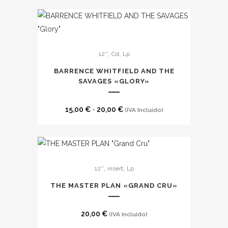
Este
,
,
12''
Cd
Lp
producto
tiene
BARRENCE WHITFIELD AND THE
múltiples
SAVAGES «GLORY»
variantes.
Las
Rango
15,00
€
-
20,00
€
(IVA Incluido)
opciones
de
se
precios:
pueden
desde
elegir
15,00 €
,
,
12''
insert
Lp
en
hasta
THE MASTER PLAN «GRAND CRU»
la
20,00 €
página
de
20,00
€
(IVA Incluido)
producto