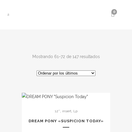
0
Ordenado
Mostrando 61–72 de 147 resultados
por
los
últimos
,
,
12''
insert
Lp
DREAM PONY «SUSPICION TODAY»