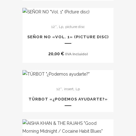
,
,
12''
Lp
picture disc
SEÑOR NO «VOL. 1» (PICTURE DISC)
20,00
€
(IVA Incluido)
Este
,
,
12''
insert
Lp
producto
tiene
T​Ü​RBOT «​¿​PODEMOS AYUDARTE​?​»
múltiples
variantes.
Las
opciones