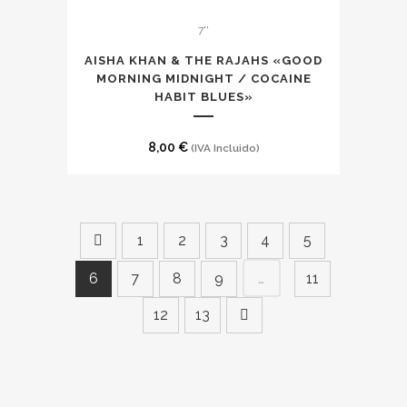
se
pueden
7''
elegir
AISHA KHAN & THE RAJAHS «GOOD
en
MORNING MIDNIGHT / COCAINE
la
HABIT BLUES»
página
de
8,00
€
(IVA Incluido)
producto
1
2
3
4
5
…
6
7
8
9
11
12
13