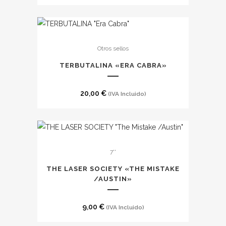
de
opciones
precios:
se
desde
pueden
15,00 €
Otros sellos
elegir
hasta
en
TERBUTALINA «ERA CABRA»
25,00 €
la
página
20,00
€
(IVA Incluido)
de
producto
7''
THE LASER SOCIETY «THE MISTAKE
/AUSTIN»
9,00
€
(IVA Incluido)