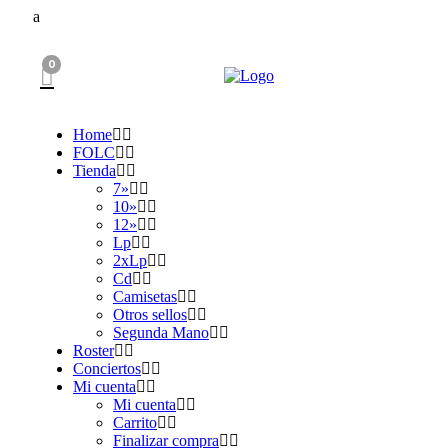
0
Home
FOLC
Tienda
7»
10»
12»
Lp
2xLp
Cd
Camisetas
Otros sellos
Segunda Mano
Roster
Conciertos
Mi cuenta
Mi cuenta
Carrito
Finalizar compra