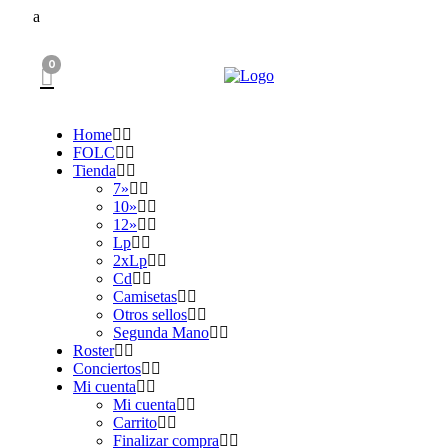
0
Home
FOLC
Tienda
7»
10»
12»
Lp
2xLp
Cd
Camisetas
Otros sellos
Segunda Mano
Roster
Conciertos
Mi cuenta
Mi cuenta
Carrito
Finalizar compra