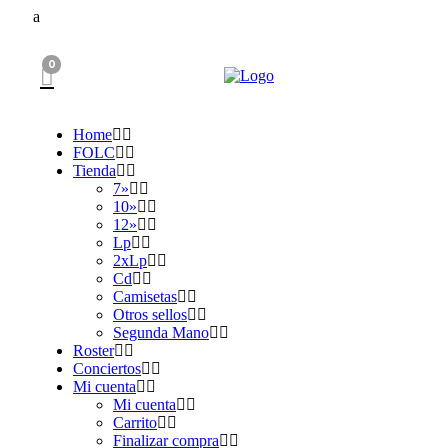
0
Home
FOLC
Tienda
7»
10»
12»
Lp
2xLp
Cd
Camisetas
Otros sellos
Segunda Mano
Roster
Conciertos
Mi cuenta
Mi cuenta
Carrito
Finalizar compra