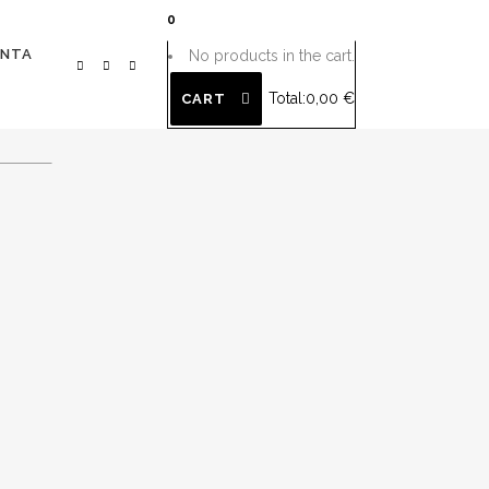
0
ENTA
No products in the cart.
Total:
0,00
€
CART